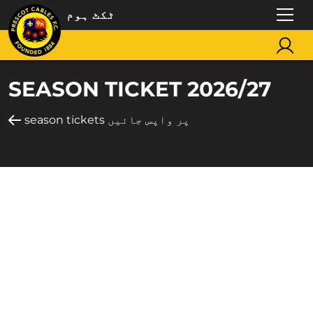
ٹکٹ ہوم
SEASON TICKET 2026/27
season tickets پر واپس جائیں