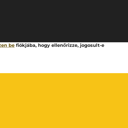
zen be
fiókjába, hogy ellenőrizze, jogosult-e