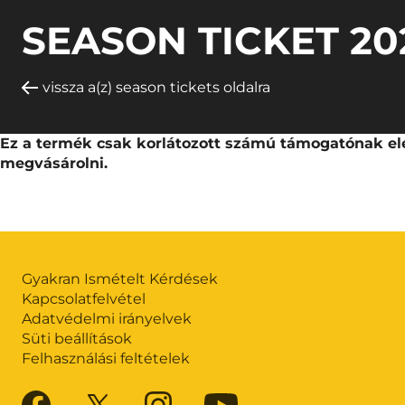
SEASON TICKET 20
vissza a(z) season tickets oldalra
Ez a termék csak korlátozott számú támogatónak elé
megvásárolni.
Gyakran Ismételt Kérdések
Kapcsolatfelvétel
Adatvédelmi irányelvek
Süti beállítások
Felhasználási feltételek