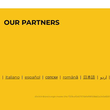
OUR PARTNERS
h
|
italiano
|
español
|
српски
|
română
|
日本語
|
اردو
v54.9.0+Branch.origin-master.Sha.7329caf2e57570afa918150bb52a3e3e82615