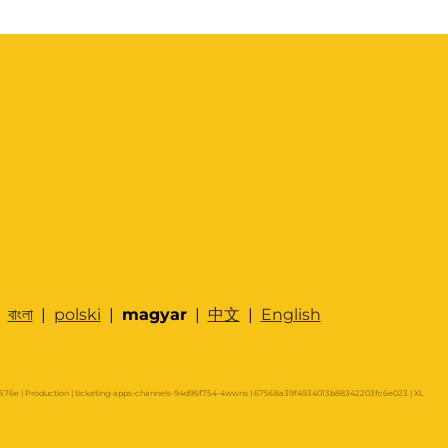
|
বাংলা
|
polski
|
magyar
|
中文
|
English
76e | Production | ticketing-apps-channels-94d96f754-4wwns | 67568a39f4934013b88342203fc6e023 |
XL