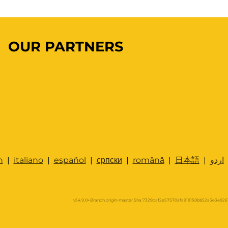
OUR PARTNERS
h
|
italiano
|
español
|
српски
|
română
|
日本語
|
اردو
v54.9.0+Branch.origin-master.Sha.7329caf2e57570afa918150bb52a3e3e8261