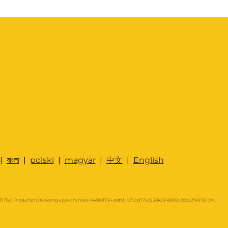
|
বাংলা
|
polski
|
magyar
|
中文
|
English
576e | Production | ticketing-apps-channels-94d96f754-bdthf | b72cd77e223d42548802c20da2f4978a |
XL