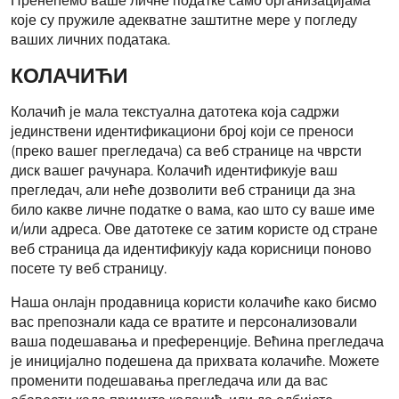
Пренећемо ваше личне податке само организацијама
које су пружиле адекватне заштитне мере у погледу
ваших личних података.
КОЛАЧИЋИ
Колачић је мала текстуална датотека која садржи
јединствени идентификациони број који се преноси
(преко вашег прегледача) са веб странице на чврсти
диск вашег рачунара. Колачић идентификује ваш
прегледач, али неће дозволити веб страници да зна
било какве личне податке о вама, као што су ваше име
и/или адреса. Ове датотеке се затим користе од стране
веб страница да идентификују када корисници поново
посете ту веб страницу.
Наша онлајн продавница користи колачиће како бисмо
вас препознали када се вратите и персонализовали
ваша подешавања и преференције. Већина прегледача
је иницијално подешена да прихвата колачиће. Можете
променити подешавања прегледача или да вас