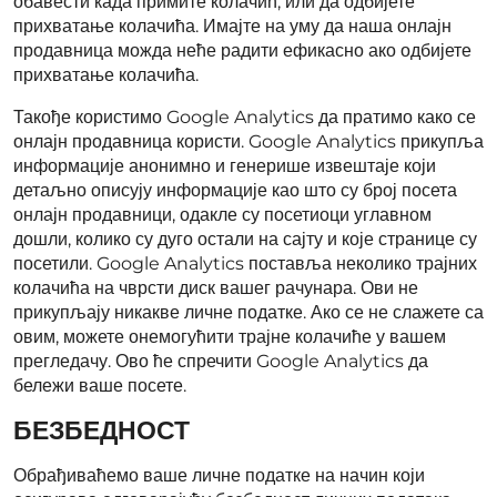
обавести када примите колачић, или да одбијете
прихватање колачића. Имајте на уму да наша онлајн
продавница можда неће радити ефикасно ако одбијете
прихватање колачића.
Такође користимо Google Analytics да пратимо како се
онлајн продавница користи. Google Analytics прикупља
информације анонимно и генерише извештаје који
детаљно описују информације као што су број посета
онлајн продавници, одакле су посетиоци углавном
дошли, колико су дуго остали на сајту и које странице су
посетили. Google Analytics поставља неколико трајних
колачића на чврсти диск вашег рачунара. Ови не
прикупљају никакве личне податке. Ако се не слажете са
овим, можете онемогућити трајне колачиће у вашем
прегледачу. Ово ће спречити Google Analytics да
бележи ваше посете.
БЕЗБЕДНОСТ
Обрађиваћемо ваше личне податке на начин који