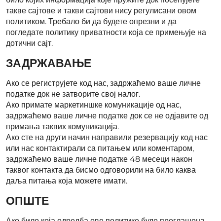
такве сајтове и такви сајтови нису регулисани овом
политиком. Требало би да будете опрезни и да
погледате политику приватности која се примењује на
дотични сајт.
ЗАДРЖАВАЊЕ
Ако се региструјете код нас, задржаћемо ваше личне
податке док не затворите свој налог.
Ако примате маркетиншке комуникације од нас,
задржаћемо ваше личне податке док се не одјавите од
примања таквих комуникација.
Ако сте на други начин направили резервацију код нас
или нас контактирали са питањем или коментаром,
задржаћемо ваше личне податке 48 месеци након
таквог контакта да бисмо одговорили на било каква
даља питања која можете имати.
ОПШТЕ
Ако било која одредба ове политике буде проглашена