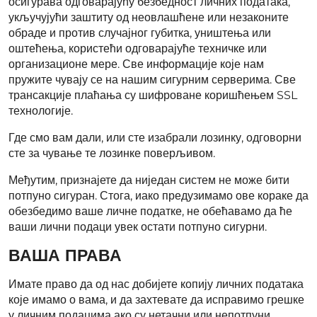
осигурава одговарајућу безбедност личних података,
укључујући заштиту од неовлашћене или незаконите
обраде и против случајног губитка, уништења или
оштећења, користећи одговарајуће техничке или
организационе мере. Све информације које нам
пружите чувају се на нашим сигурним серверима. Све
трансакције плаћања су шифроване коришћењем SSL
технологије.
Где смо вам дали, или сте изабрали лозинку, одговорни
сте за чување те лозинке поверљивом.
Међутим, признајете да ниједан систем не може бити
потпуно сигуран. Стога, иако предузимамо ове кораке да
обезбедимо ваше личне податке, не обећавамо да ће
ваши лични подаци увек остати потпуно сигурни.
ВАША ПРАВА
Имате право да од нас добијете копију личних података
које имамо о вама, и да захтевате да исправимо грешке
у личним подацима ако су нетачни или непотпуни.