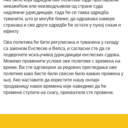
неважећом или неизводљивом од стране суда
надлежне јурисдикције, тада ће се таква одредба
тумачити, што је могуће ближе, да одражава намере
странака и све друге одредбе ће остати у пуној снази и
ефекту.
Ова политика ће бити регулисана и тумачена у складу
са законом Енглеске и Велса, и сагласни сте да се
подвргнете искључивој јурисдикцији енглеских судова.
Можемо променити услове ове политике с времена на
време. Ви сте одговорни за редовно прегледање ове
политике како бисте били свесни било каквих промена у
њој. Ако наставите да користите нашу онлајн
продавницу након времена које наведемо да ће
промене ступити на снагу, прихватили сте промене.