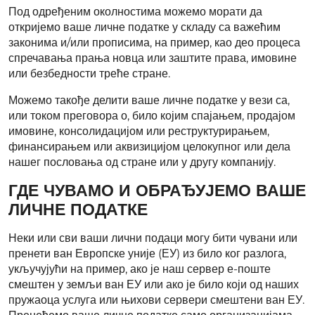
Под одређеним околностима можемо морати да
откријемо ваше личне податке у складу са важећим
законима и/или прописима, на пример, као део процеса
спречавања прања новца или заштите права, имовине
или безбедности треће стране.
Можемо такође делити ваше личне податке у вези са,
или током преговора о, било којим спајањем, продајом
имовине, консолидацијом или реструктурирањем,
финансирањем или аквизицијом целокупног или дела
нашег пословања од стране или у другу компанију.
ГДЕ ЧУВАМО И ОБРАЂУЈЕМО ВАШЕ
ЛИЧНЕ ПОДАТКЕ
Неки или сви ваши лични подаци могу бити чувани или
пренети ван Европске уније (ЕУ) из било ког разлога,
укључујући на пример, ако је наш сервер е-поште
смештен у земљи ван ЕУ или ако је било који од наших
пружаоца услуга или њихови сервери смештени ван ЕУ.