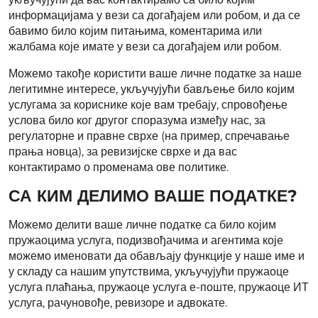
информацијама у вези са догађајем или робом, и да се
бавимо било којим питањима, коментарима или
жалбама које имате у вези са догађајем или робом.
Можемо такође користити ваше личне податке за наше
легитимне интересе, укључујући бављење било којим
услугама за кориснике које вам требају, спровођење
услова било ког другог споразума између нас, за
регулаторне и правне сврхе (на пример, спречавање
прања новца), за ревизијске сврхе и да вас
контактирамо о променама ове политике.
СА КИМ ДЕЛИМО ВАШЕ ПОДАТКЕ?
Можемо делити ваше личне податке са било којим
пружаоцима услуга, подизвођачима и агентима које
можемо именовати да обављају функције у наше име и
у складу са нашим упутствима, укључујући пружаоце
услуга плаћања, пружаоце услуга е-поште, пружаоце ИТ
услуга, рачуновође, ревизоре и адвокате.