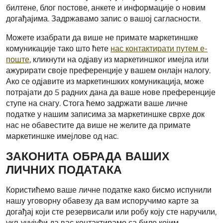
билтене, блог постове, анкете и информације о новим
догађајима. Задржавамо запис о вашој сагласности.
Можете изабрати да више не примате маркетиншке
комуникације тако што ћете
нас контактирати путем е-
поште
, кликнути на одјаву из маркетиншког имејла или
ажурирати своје преференције у вашем онлајн налогу.
Ако се одјавите из маркетиншких комуникација, може
потрајати до 5 радних дана да ваше нове преференције
ступе на снагу. Стога ћемо задржати ваше личне
податке у нашим записима за маркетиншке сврхе док
нас не обавестите да више не желите да примате
маркетиншке имејлове од нас.
ЗАКОНИТА ОБРАДА ВАШИХ
ЛИЧНИХ ПОДАТАКА
Користићемо ваше личне податке како бисмо испунили
нашу уговорну обавезу да вам испоручимо карте за
догађај који сте резервисали или робу коју сте наручили,
укључујући да вас контактирамо са било којим