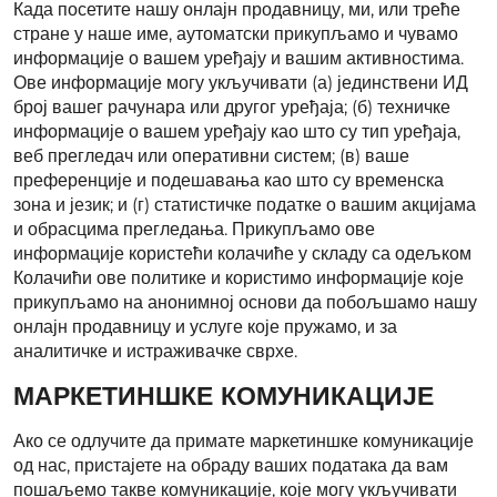
Када посетите нашу онлајн продавницу, ми, или треће
стране у наше име, аутоматски прикупљамо и чувамо
информације о вашем уређају и вашим активностима.
Ове информације могу укључивати (а) јединствени ИД
број вашег рачунара или другог уређаја; (б) техничке
информације о вашем уређају као што су тип уређаја,
веб прегледач или оперативни систем; (в) ваше
преференције и подешавања као што су временска
зона и језик; и (г) статистичке податке о вашим акцијама
и обрасцима прегледања. Прикупљамо ове
информације користећи колачиће у складу са одељком
Колачићи ове политике и користимо информације које
прикупљамо на анонимној основи да побољшамо нашу
онлајн продавницу и услуге које пружамо, и за
аналитичке и истраживачке сврхе.
МАРКЕТИНШКЕ КОМУНИКАЦИЈЕ
Ако се одлучите да примате маркетиншке комуникације
од нас, пристајете на обраду ваших података да вам
пошаљемо такве комуникације, које могу укључивати