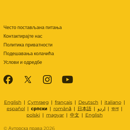
Често постављана питања
Контактирајте нас
Политика приватности
Подешавања колачића
Услови и одредбе
English
|
Cymraeg
|
français
|
Deutsch
|
italiano
|
español
|
српски
|
română
|
日本語
|
اردو
|
বাংলা
|
polski
|
magyar
|
中文
|
English
© Ауторска права 2026