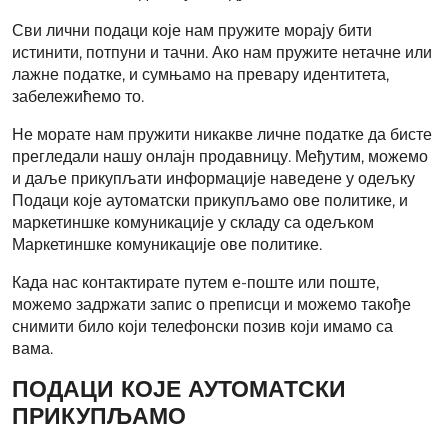
Сви лични подаци које нам пружите морају бити
истинити, потпуни и тачни. Ако нам пружите нетачне или
лажне податке, и сумњамо на превару идентитета,
забележићемо то.
Не морате нам пружити никакве личне податке да бисте
прегледали нашу онлајн продавницу. Међутим, можемо
и даље прикупљати информације наведене у одељку
Подаци које аутоматски прикупљамо ове политике, и
маркетиншке комуникације у складу са одељком
Маркетиншке комуникације ове политике.
Када нас контактирате путем е-поште или поште,
можемо задржати запис о преписци и можемо такође
снимити било који телефонски позив који имамо са
вама.
ПОДАЦИ КОЈЕ АУТОМАТСКИ
ПРИКУПЉАМО