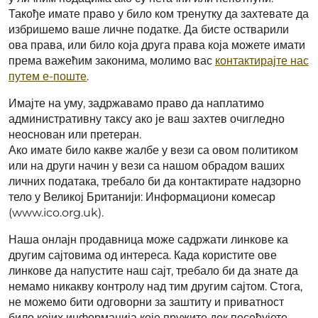
Такође имате право у било ком тренутку да захтевате да
избришемо ваше личне податке. Да бисте остварили
ова права, или било која друга права која можете имати
према важећим законима, молимо вас
контактирајте нас
путем е-поште
.
Имајте на уму, задржавамо право да наплатимо
административну таксу ако је ваш захтев очигледно
неоснован или претеран.
Ако имате било какве жалбе у вези са овом политиком
или на други начин у вези са нашом обрадом ваших
личних података, требало би да контактирате надзорно
тело у Великој Британији: Информациони комесар
(www.ico.org.uk).
Наша онлајн продавница може садржати линкове ка
другим сајтовима од интереса. Када користите ове
линкове да напустите наш сајт, требало би да знате да
немамо никакву контролу над тим другим сајтом. Стога,
не можемо бити одговорни за заштиту и приватност
било којих информација које пружите док посећујете