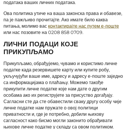
података ваших личних података.
Ова политика утиче на ваша законска права и обавезе,
па је пажљиво прочитајте. Ако имате било каква
питања, молимо вас
контактирајте нас путем е-поште
или нас позовите на 0208 858 0709.
ЛИЧНИ ПОДАЦИ КОЈЕ
ПРИКУПЉАМО
Прикупљамо, обрађујемо, чувамо и користимо личне
податке када резервишете карту или купите робу,
укључујући ваше име, адресу и адресу е-поште заједно
са информацијама о плаћању. Можемо такође
прикупити личне податке које нам дате о другим
особама ако их региструјете за присуство догађају.
Сагласни сте да сте обавестили сваку другу особу чије
личне податке нам пружате о овој политици
приватности и, где је потребно, добили њихову
сагласност како бисмо могли законито обрађивати
њихове личне податке у складу са овом политиком.