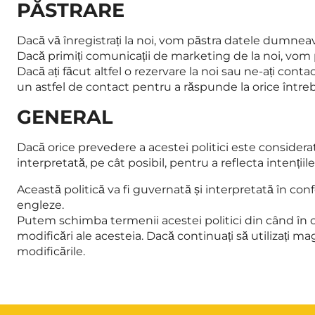
PĂSTRARE
Dacă vă înregistrați la noi, vom păstra datele dumnea
Dacă primiți comunicații de marketing de la noi, vom
Dacă ați făcut altfel o rezervare la noi sau ne-ați c
un astfel de contact pentru a răspunde la orice întreb
GENERAL
Dacă orice prevedere a acestei politici este considerat
interpretată, pe cât posibil, pentru a reflecta intențiil
Această politică va fi guvernată și interpretată în confo
engleze.
Putem schimba termenii acestei politici din când în când
modificări ale acesteia. Dacă continuați să utilizați m
modificările.