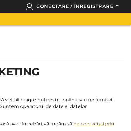
CONECTARE / ÎNREGISTRARE
CKETING
vizitați magazinul nostru online sau ne furnizați
 Suntem operatorul de date al datelor
 Dacă aveți întrebări, vă rugăm să
ne contactați prin