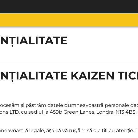
NȚIALITATE
NȚIALITATE KAIZEN TI
procesăm și păstrăm datele dumneavoastră personale dacă 
ons LTD, cu sediul la 459b Green Lanes, Londra, N13 4BS.
mneavoastră legale, așa că vă rugăm să o citiți cu atenție.