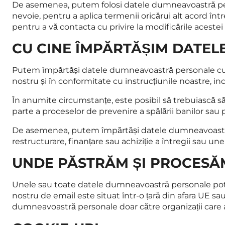
De asemenea, putem folosi datele dumneavoastră person
nevoie, pentru a aplica termenii oricărui alt acord într
pentru a vă contacta cu privire la modificările acestei p
CU CINE ÎMPĂRTĂȘIM DATE
Putem împărtăși datele dumneavoastră personale cu ori
nostru și în conformitate cu instrucțiunile noastre, inclus
În anumite circumstanțe, este posibil să trebuiască 
parte a proceselor de prevenire a spălării banilor sau p
De asemenea, putem împărtăși datele dumneavoastră pe
restructurare, finanțare sau achiziție a întregii sau une
UNDE PĂSTRĂM ȘI PROCES
Unele sau toate datele dumneavoastră personale pot fi
nostru de email este situat într-o țară din afara UE sau
dumneavoastră personale doar către organizații care 