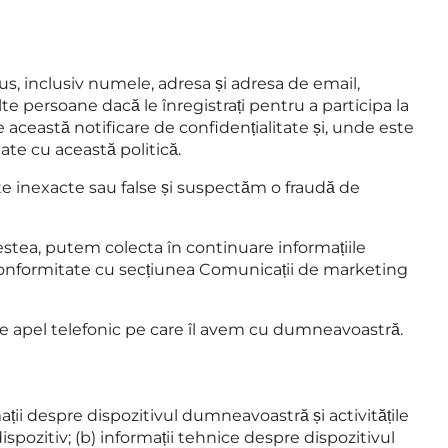
s, inclusiv numele, adresa și adresa de email,
e persoane dacă le înregistrați pentru a participa la
e această notificare de confidențialitate și, unde este
ate cu această politică.
ate inexacte sau false și suspectăm o fraudă de
estea, putem colecta în continuare informațiile
 conformitate cu secțiunea Comunicații de marketing
ce apel telefonic pe care îl avem cu dumneavoastră.
ții despre dispozitivul dumneavoastră și activitățile
pozitiv; (b) informații tehnice despre dispozitivul