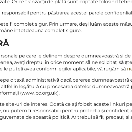
zate. Orice tranzacții de plată sunt criptate folosind tehn
eți responsabil pentru păstrarea acestei parole confidențial
ate fi complet sigur. Prin urmare, deși luăm aceste măsu
ămâne întotdeauna complet sigure.
RĂ
 personale pe care le deținem despre dumneavoastră și de 
nea, aveți dreptul în orice moment să ne solicitați să 
e le puteți avea conform legilor aplicabile, vă rugăm să
ne
rcepe o taxă administrativă dacă cererea dumneavoastră 
u altfel în legătură cu procesarea datelor dumneavoastră p
formații (www.ico.org.uk).
site-uri de interes. Odată ce ați folosit aceste linkuri pen
 nu putem fi responsabili pentru protecția și confidențiali
t guvernate de această politică. Ar trebui să fiți precauți și