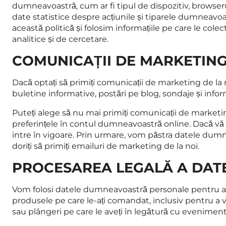
dumneavoastră, cum ar fi tipul de dispozitiv, browserul
date statistice despre acțiunile și tiparele dumneavo
această politică și folosim informațiile pe care le col
analitice și de cercetare.
COMUNICAȚII DE MARKETIN
Dacă optați să primiți comunicații de marketing de la 
buletine informative, postări pe blog, sondaje și in
Puteți alege să nu mai primiți comunicații de marke
preferințele în contul dumneavoastră online. Dacă vă d
intre în vigoare. Prin urmare, vom păstra datele dum
doriți să primiți emailuri de marketing de la noi.
PROCESAREA LEGALĂ A DA
Vom folosi datele dumneavoastră personale pentru a ne
produsele pe care le-ați comandat, inclusiv pentru a v
sau plângeri pe care le aveți în legătură cu evenimen