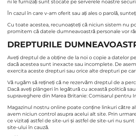
ni le furnizați sunt stocate pe serverele noastre securi
În cazul în care v-am oferit sau ați ales o parolă, sunt
Cu toate acestea, recunoașteți că niciun sistem nu po
promitem că datele dumneavoastră personale vor r
DREPTURILE DUMNEAVOAST
Aveți dreptul de a obține de la noi o copie a datelor
dacă acestea sunt inexacte sau incomplete. De aseme
exercita aceste drepturi sau orice alte drepturi pe car
Vă rugăm să rețineți că ne rezervăm dreptul de a pe
Dacă aveți plângeri în legătură cu această politică sa
supraveghere din Marea Britanie: Comisarul pentru In
Magazinul nostru online poate conține linkuri către alte 
avem niciun control asupra acelui alt site. Prin urmare,
ce vizitați astfel de site-uri și astfel de site-uri nu sun
site-ului în cauză.