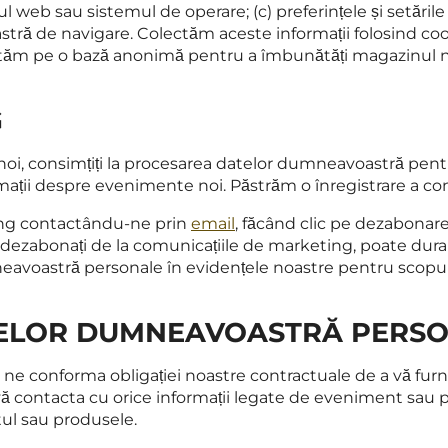
 web sau sistemul de operare; (c) preferințele și setările 
astră de navigare. Colectăm aceste informații folosind co
ectăm pe o bază anonimă pentru a îmbunătăți magazinul nost
G
noi, consimțiți la procesarea datelor dumneavoastră pentr
formații despre evenimente noi. Păstrăm o înregistrare a
ting contactându-ne prin
email
, făcând clic pe dezabonar
ezabonați de la comunicațiile de marketing, poate dura pâ
neavoastră personale în evidențele noastre pentru scopu
TELOR DUMNEAVOASTRĂ PERS
 conforma obligației noastre contractuale de a vă furniz
ă contacta cu orice informații legate de eveniment sau pr
tul sau produsele.