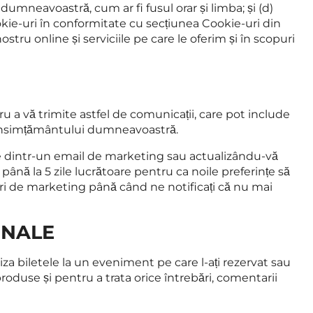
dumneavoastră, cum ar fi fusul orar și limba; și (d)
okie-uri în conformitate cu secțiunea Cookie-uri din
ru online și serviciile pe care le oferim și în scopuri
u a vă trimite astfel de comunicații, care pot include
 consimțământului dumneavoastră.
e dintr-un email de marketing sau actualizându-vă
nă la 5 zile lucrătoare pentru ca noile preferințe să
ri de marketing până când ne notificați că nu mai
ONALE
a biletele la un eveniment pe care l-ați rezervat sau
oduse și pentru a trata orice întrebări, comentarii