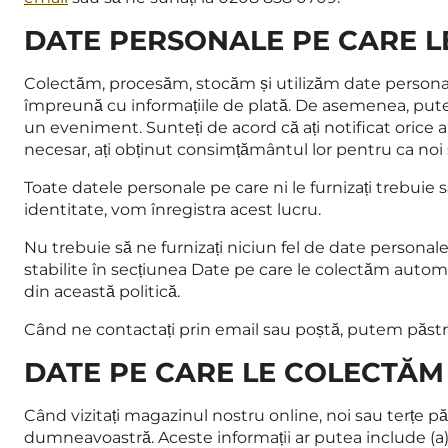
DATE PERSONALE PE CARE 
Colectăm, procesăm, stocăm și utilizăm date personale 
împreună cu informațiile de plată. De asemenea, putem 
un eveniment. Sunteți de acord că ați notificat orice a
necesar, ați obținut consimțământul lor pentru ca noi
Toate datele personale pe care ni le furnizați trebuie 
identitate, vom înregistra acest lucru.
Nu trebuie să ne furnizați niciun fel de date personal
stabilite în secțiunea Date pe care le colectăm auto
din această politică.
Când ne contactați prin email sau poștă, putem păstra
DATE PE CARE LE COLECTĂ
Când vizitați magazinul nostru online, noi sau terțe p
dumneavoastră. Aceste informații ar putea include (a) 