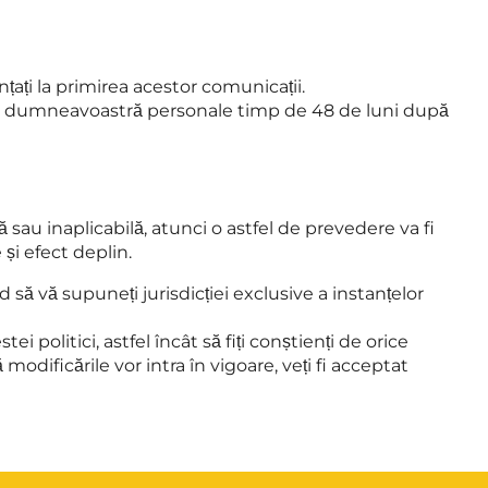
ți la primirea acestor comunicații.
tele dumneavoastră personale timp de 48 de luni după
 sau inaplicabilă, atunci o astfel de prevedere va fi
 și efect deplin.
d să vă supuneți jurisdicției exclusive a instanțelor
politici, astfel încât să fiți conștienți de orice
dificările vor intra în vigoare, veți fi acceptat