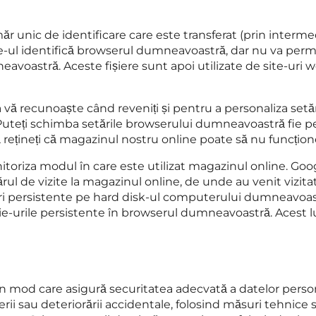
măr unic de identificare care este transferat (prin inte
-ul identifică browserul dumneavoastră, dar nu va perm
astră. Aceste fișiere sunt apoi utilizate de site-uri web
 vă recunoaște când reveniți și pentru a personaliza setăr
 Puteți schimba setările browserului dumneavoastră fie pen
rețineți că magazinul nostru online poate să nu funcțione
oriza modul în care este utilizat magazinul online. Goog
 de vizite la magazinul online, de unde au venit vizitator
uri persistente pe hard disk-ul computerului dumneavoa
kie-urile persistente în browserul dumneavoastră. Acest l
od care asigură securitatea adecvată a datelor personal
gerii sau deteriorării accidentale, folosind măsuri tehnice