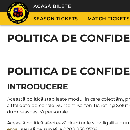
ACASĂ BILETE
SEASON TICKETS
MATCH TICKETS
POLITICA DE CONFIDE
POLITICA DE CONFIDE
INTRODUCERE
Această politică stabilește modul în care colectăm, 
altfel date personale. Suntem Kaizen Ticketing Soluti
dumneavoastră personale.
Această politică afectează drepturile și obligațiile du
email
sau să ne sunați la 0208 858 0709.