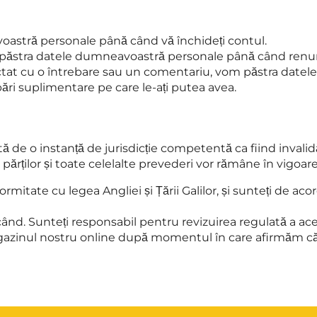
voastră personale până când vă închideți contul.
 păstra datele dumneavoastră personale până când renunța
ontactat cu o întrebare sau un comentariu, vom păstra da
ări suplimentare pe care le-ați putea avea.
ă de o instanță de jurisdicție competentă ca fiind invalidă
e părților și toate celelalte prevederi vor rămâne în vigoare
rmitate cu legea Angliei și Țării Galilor, și sunteți de acor
. Sunteți responsabil pentru revizuirea regulată a acestei 
agazinul nostru online după momentul în care afirmăm că mo