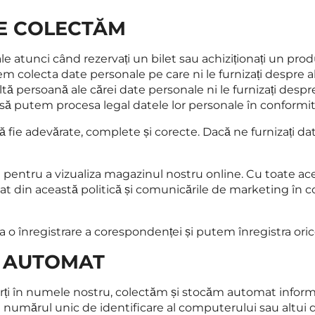
LE COLECTĂM
atunci când rezervați un bilet sau achiziționați un produ
colecta date personale pe care ni le furnizați despre alt
ltă persoană ale cărei date personale ni le furnizați despr
 să putem procesa legal datele lor personale în conformit
să fie adevărate, complete și corecte. Dacă ne furnizați d
e pentru a vizualiza magazinul nostru online. Cu toate ac
mat din această politică și comunicările de marketing în
 o înregistrare a corespondenței și putem înregistra ori
M AUTOMAT
ărți în numele nostru, colectăm și stocăm automat informa
numărul unic de identificare al computerului sau altui dis