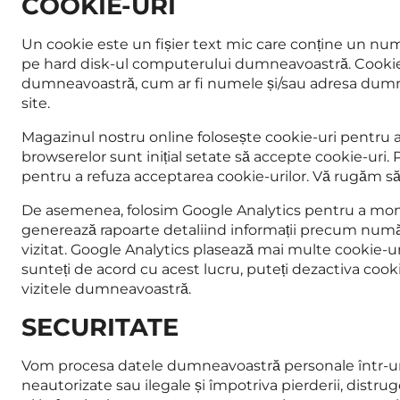
COOKIE-URI
Un cookie este un fișier text mic care conține un nu
pe hard disk-ul computerului dumneavoastră. Cookie
dumneavoastră, cum ar fi numele și/sau adresa dumneavo
site.
Magazinul nostru online folosește cookie-uri pentru a
browserelor sunt inițial setate să accepte cookie-uri.
pentru a refuza acceptarea cookie-urilor. Vă rugăm să 
De asemenea, folosim Google Analytics pentru a monit
generează rapoarte detaliind informații precum numărul
vizitat. Google Analytics plasează mai multe cookie-
sunteți de acord cu acest lucru, puteți dezactiva coo
vizitele dumneavoastră.
SECURITATE
Vom procesa datele dumneavoastră personale într-un m
neautorizate sau ilegale și împotriva pierderii, distru