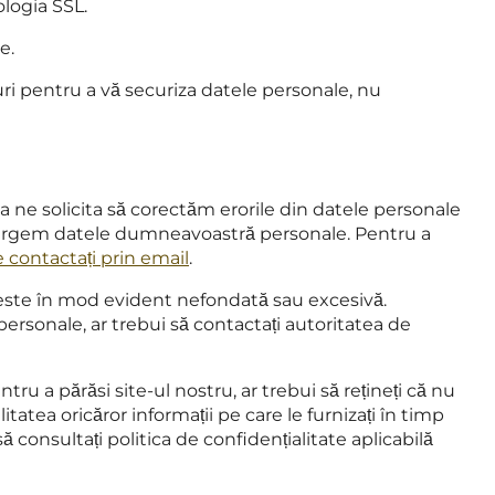
ologia SSL.
e.
ri pentru a vă securiza datele personale, nu
a ne solicita să corectăm erorile din datele personale
ștergem datele dumneavoastră personale. Pentru a
 contactați prin email
.
este în mod evident nefondată sau excesivă.
ersonale, ar trebui să contactați autoritatea de
tru a părăsi site-ul nostru, ar trebui să rețineți că nu
tatea oricăror informații pe care le furnizați în timp
 să consultați politica de confidențialitate aplicabilă