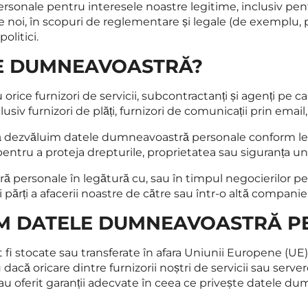
ale pentru interesele noastre legitime, inclusiv pentru a
e noi, în scopuri de reglementare și legale (de exemplu, pr
olitici.
LE DUMNEAVOASTRĂ?
ce furnizori de servicii, subcontractanți și agenți pe ca
iv furnizori de plăți, furnizori de comunicații prin email, fu
să dezvăluim datele dumneavoastră personale conform legi
entru a proteja drepturile, proprietatea sau siguranța unei
rsonale în legătură cu, sau în timpul negocierilor pent
i părți a afacerii noastre de către sau într-o altă companie
ĂM DATELE DUMNEAVOASTRĂ P
 stocate sau transferate în afara Uniunii Europene (UE) 
 dacă oricare dintre furnizorii noștri de servicii sau serve
au oferit garanții adecvate în ceea ce privește datele d