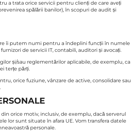
 trata orice servicii pentru clienți de care aveți
evenirea spălării banilor), în scopuri de audit și
re îi putem numi pentru a îndeplini funcții în numele
rnizori de servicii IT, contabili, auditori și avocați.
lor și/sau reglementărilor aplicabile, de exemplu, ca
 terțe părți.
ru, orice fuziune, vânzare de active, consolidare sau
.
ERSONALE
din orice motiv, inclusiv, de exemplu, dacă serverul
rele lor sunt situate în afara UE. Vom transfera datele
umneavoastră personale.