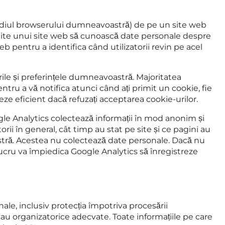
rmediul browserului dumneavoastră) de pe un site web
ite unui site web să cunoască date personale despre
 pentru a identifica când utilizatorii revin pe acel
ile și preferințele dumneavoastră. Majoritatea
tru a vă notifica atunci când ați primit un cookie, fie
ze eficient dacă refuzați acceptarea cookie-urilor.
le Analytics colectează informații în mod anonim și
ii în general, cât timp au stat pe site și ce pagini au
stră. Acestea nu colectează date personale. Dacă nu
ucru va împiedica Google Analytics să înregistreze
e, inclusiv protecția împotriva procesării
 sau organizatorice adecvate. Toate informațiile pe care